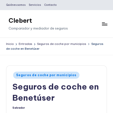
Quiénes somos
Servicios
Contacto
Saltar
al
Clebert
contenido
Comparador y mediador de seguros
Inicio
Entradas
Seguros de coche por municipios
Seguros
de coche en Benetúser
Publicado
Seguros de coche por municipios
en
Seguros de coche en
Benetúser
Salvador
Publicado
por