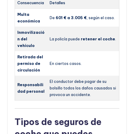
Consecuencia
Detalles
Multa
De
601 € a 3.005 €
, según el caso.
económica
Inmovilizació
n del
La policía puede
retener el coche
.
vehículo
Retirada del
permiso de
En ciertos casos.
circulación
El conductor debe pagar de su
Responsabili
bolsillo todos los daños causados si
dad personal
provoca un accidente.
Tipos de seguros de
coche que puedes