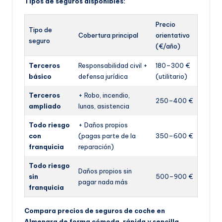
Tipos de seguros disponibles:
Precio
Tipo de
Cobertura principal
orientativo
seguro
(€/año)
Terceros
Responsabilidad civil +
180–300 €
básico
defensa jurídica
(utilitario)
Terceros
+ Robo, incendio,
250–400 €
ampliado
lunas, asistencia
Todo riesgo
+ Daños propios
con
(pagas parte de la
350–600 €
franquicia
reparación)
Todo riesgo
Daños propios sin
sin
500–900 €
pagar nada más
franquicia
Compara precios de seguros de coche en
Almenara de forma cómoda, rápida y sencilla,