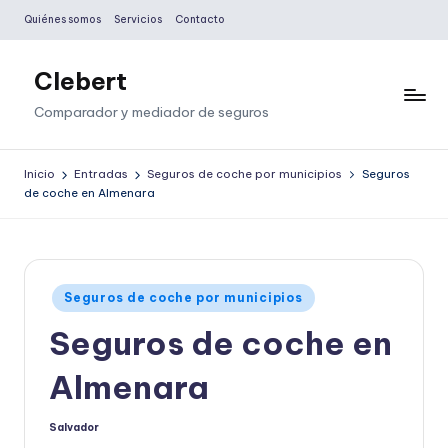
Quiénes somos
Servicios
Contacto
Saltar
al
Clebert
contenido
Comparador y mediador de seguros
Inicio
Entradas
Seguros de coche por municipios
Seguros
de coche en Almenara
Publicado
Seguros de coche por municipios
en
Seguros de coche en
Almenara
Salvador
Publicado
por