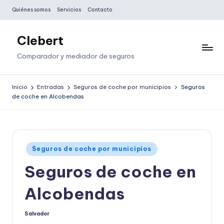
Quiénes somos
Servicios
Contacto
Saltar
al
Clebert
contenido
Comparador y mediador de seguros
Inicio
Entradas
Seguros de coche por municipios
Seguros
de coche en Alcobendas
Publicado
Seguros de coche por municipios
en
Seguros de coche en
Alcobendas
Salvador
Publicado
por