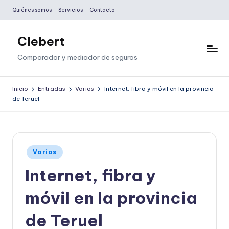
Quiénes somos
Servicios
Contacto
Saltar
al
Clebert
contenido
Comparador y mediador de seguros
Inicio
Entradas
Varios
Internet, fibra y móvil en la provincia
de Teruel
Publicado
Varios
en
Internet, fibra y
móvil en la provincia
de Teruel