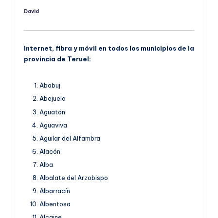
David
Publicado
por
Internet, fibra y móvil en todos los municipios de la
provincia de Teruel:
Ababuj
Abejuela
Aguatón
Aguaviva
Aguilar del Alfambra
Alacón
Alba
Albalate del Arzobispo
Albarracín
Albentosa
Alcaine