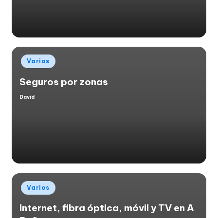
Publicado
Varios
en
Seguros por zonas
David
Publicado
por
Publicado
Varios
en
Internet, fibra óptica, móvil y TV en A