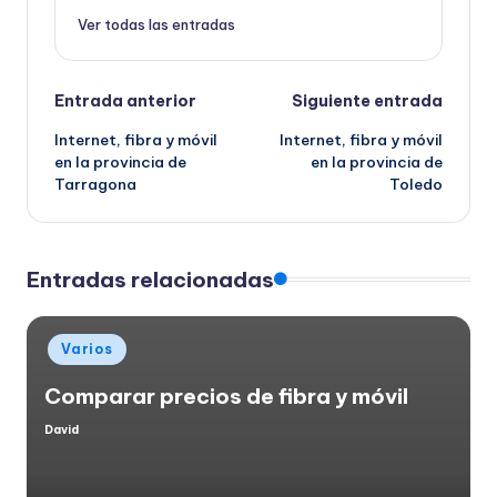
Ver todas las entradas
Navegación
Entrada anterior
Siguiente entrada
Internet, fibra y móvil
Internet, fibra y móvil
de
en la provincia de
en la provincia de
Tarragona
Toledo
entradas
Entradas relacionadas
Publicado
Varios
en
Comparar precios de fibra y móvil
David
Publicado
por