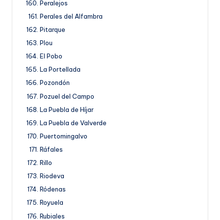
Peralejos
Perales del Alfambra
Pitarque
Plou
El Pobo
La Portellada
Pozondón
Pozuel del Campo
La Puebla de Híjar
La Puebla de Valverde
Puertomingalvo
Ráfales
Rillo
Riodeva
Ródenas
Royuela
Rubiales