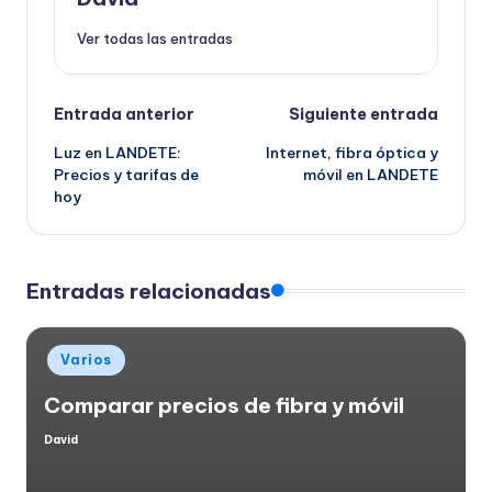
Ver todas las entradas
Navegación
Entrada anterior
Siguiente entrada
Luz en LANDETE:
Internet, fibra óptica y
de
Precios y tarifas de
móvil en LANDETE
hoy
entradas
Entradas relacionadas
Publicado
Varios
en
Comparar precios de fibra y móvil
David
Publicado
por