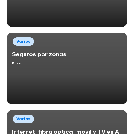
Publicado
Varios
en
Seguros por zonas
David
Publicado
por
Publicado
Varios
en
Internet, fibra óptica, móvil y TV en A