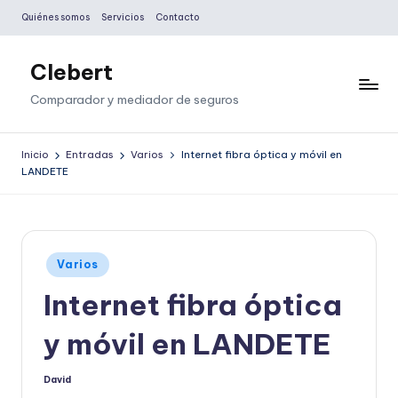
Quiénes somos
Servicios
Contacto
Saltar
al
Clebert
contenido
Comparador y mediador de seguros
Inicio
Entradas
Varios
Internet fibra óptica y móvil en
LANDETE
Publicado
Varios
en
Internet fibra óptica
y móvil en LANDETE
David
Publicado
por