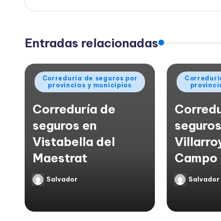
entradas
Entradas relacionadas
Publicado
Publicado
Correduría de seguros por
Corredurí
provincias y municipios
provinci
en
en
Correduría de
Corredu
seguros en
seguros
Vistabella del
Villarro
Maestrat
Campo
Salvador
Salvador
Publicado
Publicado
por
por