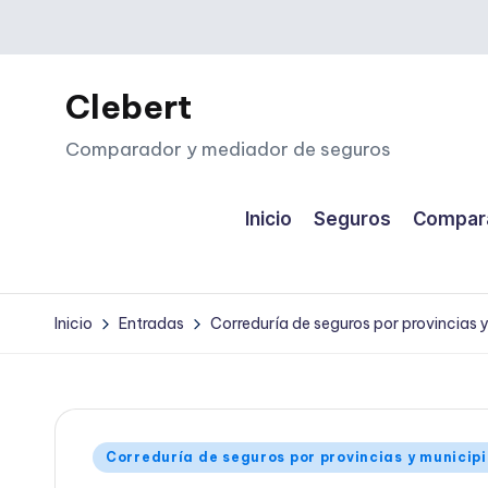
Saltar
al
Clebert
contenido
Comparador y mediador de seguros
Inicio
Seguros
Compara
Inicio
Entradas
Correduría de seguros por provincias 
Publicado
Correduría de seguros por provincias y municip
en